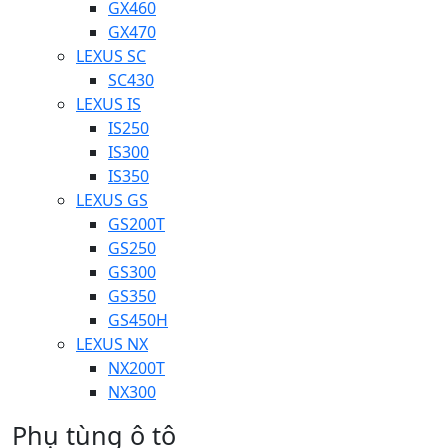
GX460
GX470
LEXUS SC
SC430
LEXUS IS
IS250
IS300
IS350
LEXUS GS
GS200T
GS250
GS300
GS350
GS450H
LEXUS NX
NX200T
NX300
Phụ tùng ô tô