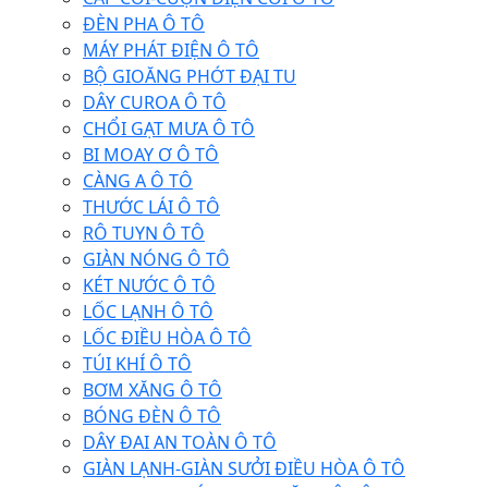
ĐÈN PHA Ô TÔ
MÁY PHÁT ĐIỆN Ô TÔ
BỘ GIOĂNG PHỚT ĐẠI TU
DÂY CUROA Ô TÔ
CHỔI GẠT MƯA Ô TÔ
BI MOAY Ơ Ô TÔ
CÀNG A Ô TÔ
THƯỚC LÁI Ô TÔ
RÔ TUYN Ô TÔ
GIÀN NÓNG Ô TÔ
KÉT NƯỚC Ô TÔ
LỐC LẠNH Ô TÔ
LỐC ĐIỀU HÒA Ô TÔ
TÚI KHÍ Ô TÔ
BƠM XĂNG Ô TÔ
BÓNG ĐÈN Ô TÔ
DÂY ĐAI AN TOÀN Ô TÔ
GIÀN LẠNH-GIÀN SƯỞI ĐIỀU HÒA Ô TÔ