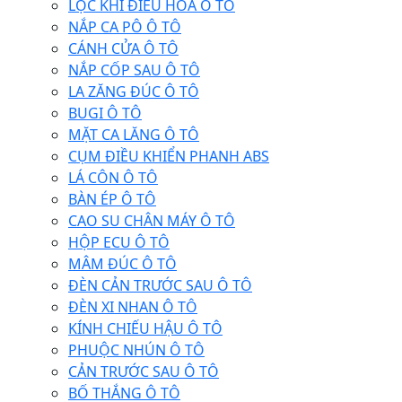
LỌC KHÍ ĐIỀU HÒA Ô TÔ
NẮP CA PÔ Ô TÔ
CÁNH CỬA Ô TÔ
NẮP CỐP SAU Ô TÔ
LA ZĂNG ĐÚC Ô TÔ
BUGI Ô TÔ
MẶT CA LĂNG Ô TÔ
CỤM ĐIỀU KHIỂN PHANH ABS
LÁ CÔN Ô TÔ
BÀN ÉP Ô TÔ
CAO SU CHÂN MÁY Ô TÔ
HỘP ECU Ô TÔ
MÂM ĐÚC Ô TÔ
ĐÈN CẢN TRƯỚC SAU Ô TÔ
ĐÈN XI NHAN Ô TÔ
KÍNH CHIẾU HẬU Ô TÔ
PHUỘC NHÚN Ô TÔ
CẢN TRƯỚC SAU Ô TÔ
BỐ THẮNG Ô TÔ