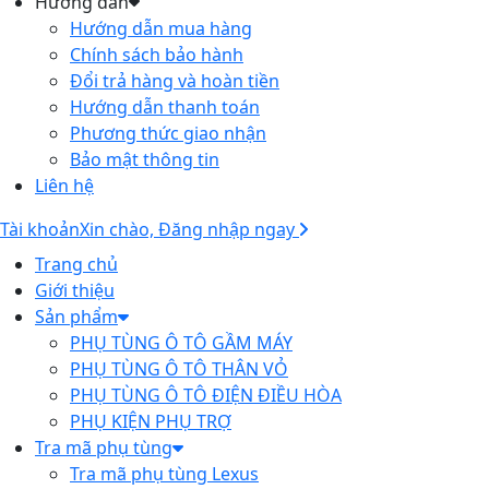
Hướng dẫn
Hướng dẫn mua hàng
Chính sách bảo hành
Đổi trả hàng và hoàn tiền
Hướng dẫn thanh toán
Phương thức giao nhận
Bảo mật thông tin
Liên hệ
Tài khoản
Xin chào, Đăng nhập ngay
Trang chủ
Giới thiệu
Sản phẩm
PHỤ TÙNG Ô TÔ GẦM MÁY
PHỤ TÙNG Ô TÔ THÂN VỎ
PHỤ TÙNG Ô TÔ ĐIỆN ĐIỀU HÒA
PHỤ KIỆN PHỤ TRỢ
Tra mã phụ tùng
Tra mã phụ tùng Lexus