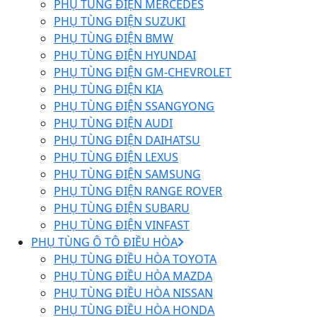
PHỤ TÙNG ĐIỆN MERCEDES
PHỤ TÙNG ĐIỆN SUZUKI
PHỤ TÙNG ĐIỆN BMW
PHỤ TÙNG ĐIỆN HYUNDAI
PHỤ TÙNG ĐIỆN GM-CHEVROLET
PHỤ TÙNG ĐIỆN KIA
PHỤ TÙNG ĐIỆN SSANGYONG
PHỤ TÙNG ĐIỆN AUDI
PHỤ TÙNG ĐIỆN DAIHATSU
PHỤ TÙNG ĐIỆN LEXUS
PHỤ TÙNG ĐIỆN SAMSUNG
PHỤ TÙNG ĐIỆN RANGE ROVER
PHỤ TÙNG ĐIỆN SUBARU
PHỤ TÙNG ĐIỆN VINFAST
PHỤ TÙNG Ô TÔ ĐIỀU HÒA
PHỤ TÙNG ĐIỀU HÒA TOYOTA
PHỤ TÙNG ĐIỀU HÒA MAZDA
PHỤ TÙNG ĐIỀU HÒA NISSAN
PHỤ TÙNG ĐIỀU HÒA HONDA