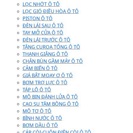
LỌC NHỚT Ô TÔ
LỌC GIÓ ĐIỀU HÒA Ô TÔ
PISTON Ô TÔ
ĐÈN LÁI SAU Ô TÔ
TAY MỞ CỬA Ô TÔ
ĐÈN LÁI TRƯỚC Ô TÔ
TĂNG CUROA TỔNG Ô TÔ
THANH GIẰNG Ô TÔ
CHẮN BÙN GẦM MÁY Ô TÔ
CẢM BIẾN Ô TÔ
GIÁ BẮT MOAY Ơ Ô TÔ
BƠM TRỢ LỰC Ô TÔ
TÁP LÔ Ô TÔ
MÔ BIN ĐÁNH LỬA Ô TÔ
CAO SU TĂM BÔNG Ô TÔ
MÔ TƠ Ô TÔ
BÌNH NƯỚC Ô TÔ
BƠM DẦU Ô TÔ
CÁP CÒI-CUỘN ĐIỆN CÒI Ô TÔ