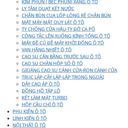
KIM PHUN ( BÉC PHUN) XĂNG Ô TÔ
LY TÂM QUẠT KÉT NƯỚC
CHẮN BÙN CUA LỐP-LÒNG RÈ CHẮN BÙN
MẶT MÁY-MẶT QUY LÁT Ô TÔ
TY CHỐNG CỬA HẬU-TY ĐỠ CA PÔ
CÔNG TẮC LÊN XUỐNG KÍNH TỔNG Ô TÔ
MÁY ĐỀ-CỦ ĐỀ-MÁY KHỞI ĐỘNG Ô TÔ
VAN HẰNG NHIỆT Ô TÔ
CAO SU CÂN BẰNG TRƯỚC SAU Ô TÔ
CAO SU CHÂN HỘP SỐ Ô TÔ
GIOĂNG CAO SU CÁNH CỬA-RON CÁNH CỬA
TRỤC LÁP-CÂY LÁP-LÁP TRONG NGOÀI
DÂY CAO ÁP Ô TÔ
ĐỒNG HỒ TÁP LÔ
KÉT LÀM MÁT TURBO
HỘP CẦU CHÌ Ô TÔ
PHỤ KIỆN Ô TÔ
LINH KIỆN Ô TÔ
NỘI THẤT Ô TÔ