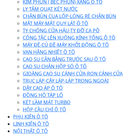
KIM PHUN ( BÉC PHUN) XĂNG Ô TÔ
LY TÂM QUẠT KÉT NƯỚC
CHẮN BÙN CUA LỐP-LÒNG RÈ CHẮN BÙN
MẶT MÁY-MẶT QUY LÁT Ô TÔ
TY CHỐNG CỬA HẬU-TY ĐỠ CA PÔ
CÔNG TẮC LÊN XUỐNG KÍNH TỔNG Ô TÔ
MÁY ĐỀ-CỦ ĐỀ-MÁY KHỞI ĐỘNG Ô TÔ
VAN HẰNG NHIỆT Ô TÔ
CAO SU CÂN BẰNG TRƯỚC SAU Ô TÔ
CAO SU CHÂN HỘP SỐ Ô TÔ
GIOĂNG CAO SU CÁNH CỬA-RON CÁNH CỬA
TRỤC LÁP-CÂY LÁP-LÁP TRONG NGOÀI
DÂY CAO ÁP Ô TÔ
ĐỒNG HỒ TÁP LÔ
KÉT LÀM MÁT TURBO
HỘP CẦU CHÌ Ô TÔ
PHỤ KIỆN Ô TÔ
LINH KIỆN Ô TÔ
NỘI THẤT Ô TÔ