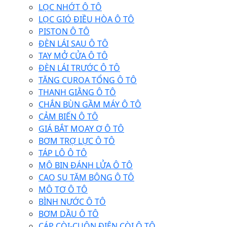
LỌC NHỚT Ô TÔ
LỌC GIÓ ĐIỀU HÒA Ô TÔ
PISTON Ô TÔ
ĐÈN LÁI SAU Ô TÔ
TAY MỞ CỬA Ô TÔ
ĐÈN LÁI TRƯỚC Ô TÔ
TĂNG CUROA TỔNG Ô TÔ
THANH GIẰNG Ô TÔ
CHẮN BÙN GẦM MÁY Ô TÔ
CẢM BIẾN Ô TÔ
GIÁ BẮT MOAY Ơ Ô TÔ
BƠM TRỢ LỰC Ô TÔ
TÁP LÔ Ô TÔ
MÔ BIN ĐÁNH LỬA Ô TÔ
CAO SU TĂM BÔNG Ô TÔ
MÔ TƠ Ô TÔ
BÌNH NƯỚC Ô TÔ
BƠM DẦU Ô TÔ
CÁP CÒI-CUỘN ĐIỆN CÒI Ô TÔ