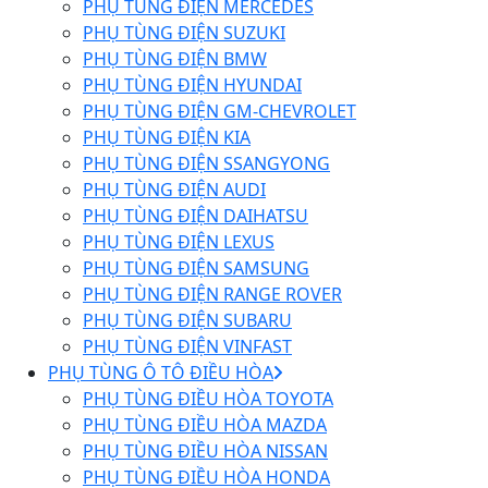
PHỤ TÙNG ĐIỆN MERCEDES
PHỤ TÙNG ĐIỆN SUZUKI
PHỤ TÙNG ĐIỆN BMW
PHỤ TÙNG ĐIỆN HYUNDAI
PHỤ TÙNG ĐIỆN GM-CHEVROLET
PHỤ TÙNG ĐIỆN KIA
PHỤ TÙNG ĐIỆN SSANGYONG
PHỤ TÙNG ĐIỆN AUDI
PHỤ TÙNG ĐIỆN DAIHATSU
PHỤ TÙNG ĐIỆN LEXUS
PHỤ TÙNG ĐIỆN SAMSUNG
PHỤ TÙNG ĐIỆN RANGE ROVER
PHỤ TÙNG ĐIỆN SUBARU
PHỤ TÙNG ĐIỆN VINFAST
PHỤ TÙNG Ô TÔ ĐIỀU HÒA
PHỤ TÙNG ĐIỀU HÒA TOYOTA
PHỤ TÙNG ĐIỀU HÒA MAZDA
PHỤ TÙNG ĐIỀU HÒA NISSAN
PHỤ TÙNG ĐIỀU HÒA HONDA