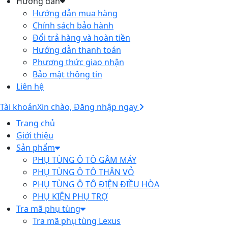
Hướng dẫn
Hướng dẫn mua hàng
Chính sách bảo hành
Đổi trả hàng và hoàn tiền
Hướng dẫn thanh toán
Phương thức giao nhận
Bảo mật thông tin
Liên hệ
Tài khoản
Xin chào, Đăng nhập ngay
Trang chủ
Giới thiệu
Sản phẩm
PHỤ TÙNG Ô TÔ GẦM MÁY
PHỤ TÙNG Ô TÔ THÂN VỎ
PHỤ TÙNG Ô TÔ ĐIỆN ĐIỀU HÒA
PHỤ KIỆN PHỤ TRỢ
Tra mã phụ tùng
Tra mã phụ tùng Lexus