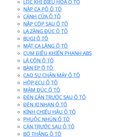
LỌC KHÍ ĐIỀU HÒA Ô TÔ
NẮP CA PÔ Ô TÔ
CÁNH CỬA Ô TÔ
NẮP CỐP SAU Ô TÔ
LA ZĂNG ĐÚC Ô TÔ
BUGI Ô TÔ
MẶT CA LĂNG Ô TÔ
CỤM ĐIỀU KHIỂN PHANH ABS
LÁ CÔN Ô TÔ
BÀN ÉP Ô TÔ
CAO SU CHÂN MÁY Ô TÔ
HỘP ECU Ô TÔ
MÂM ĐÚC Ô TÔ
ĐÈN CẢN TRƯỚC SAU Ô TÔ
ĐÈN XI NHAN Ô TÔ
KÍNH CHIẾU HẬU Ô TÔ
PHUỘC NHÚN Ô TÔ
CẢN TRƯỚC SAU Ô TÔ
BỐ THẮNG Ô TÔ