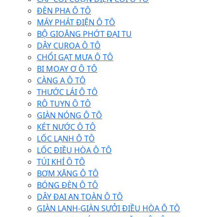
ĐÈN PHA Ô TÔ
MÁY PHÁT ĐIỆN Ô TÔ
BỘ GIOĂNG PHỚT ĐẠI TU
DÂY CUROA Ô TÔ
CHỔI GẠT MƯA Ô TÔ
BI MOAY Ơ Ô TÔ
CÀNG A Ô TÔ
THƯỚC LÁI Ô TÔ
RÔ TUYN Ô TÔ
GIÀN NÓNG Ô TÔ
KÉT NƯỚC Ô TÔ
LỐC LẠNH Ô TÔ
LỐC ĐIỀU HÒA Ô TÔ
TÚI KHÍ Ô TÔ
BƠM XĂNG Ô TÔ
BÓNG ĐÈN Ô TÔ
DÂY ĐAI AN TOÀN Ô TÔ
GIÀN LẠNH-GIÀN SƯỞI ĐIỀU HÒA Ô TÔ