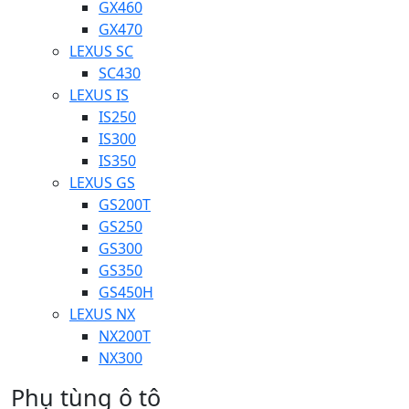
GX460
GX470
LEXUS SC
SC430
LEXUS IS
IS250
IS300
IS350
LEXUS GS
GS200T
GS250
GS300
GS350
GS450H
LEXUS NX
NX200T
NX300
Phụ tùng ô tô