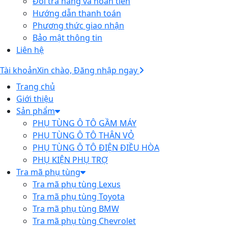
Đổi trả hàng và hoàn tiền
Hướng dẫn thanh toán
Phương thức giao nhận
Bảo mật thông tin
Liên hệ
Tài khoản
Xin chào, Đăng nhập ngay
Trang chủ
Giới thiệu
Sản phẩm
PHỤ TÙNG Ô TÔ GẦM MÁY
PHỤ TÙNG Ô TÔ THÂN VỎ
PHỤ TÙNG Ô TÔ ĐIỆN ĐIỀU HÒA
PHỤ KIỆN PHỤ TRỢ
Tra mã phụ tùng
Tra mã phụ tùng Lexus
Tra mã phụ tùng Toyota
Tra mã phụ tùng BMW
Tra mã phụ tùng Chevrolet