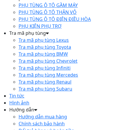
PHỤ TÙNG Ô TÔ GẦM MÁY
PHỤ TÙNG Ô TÔ THÂN VỎ
PHỤ TÙNG Ô TÔ ĐIỆN ĐIỀU HÒA
PHỤ KIỆN PHỤ TRỢ
Tra mã phụ tùng
Tra mã phụ tùng Lexus
Tra mã phụ tùng Toyota
Tra mã phụ tùng BMW
Tra mã phụ tùng Chevrolet
Tra mã phụ tùng Infiniti
Tra mã phụ tùng Mercedes
Tra mã phụ tùng Renaul
Tra mã phụ tùng Subaru
Tin tức
Hình ảnh
Hướng dẫn
Hướng dẫn mua hàng
Chính sách bảo hành