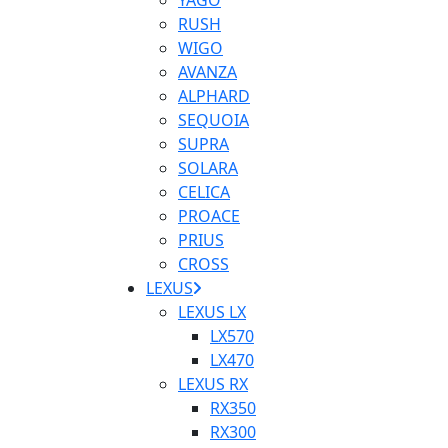
YAGO
RUSH
WIGO
AVANZA
ALPHARD
SEQUOIA
SUPRA
SOLARA
CELICA
PROACE
PRIUS
CROSS
LEXUS
LEXUS LX
LX570
LX470
LEXUS RX
RX350
RX300