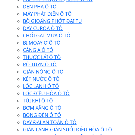
ĐÈN PHA Ô TÔ
MÁY PHÁT ĐIỆN Ô TÔ
BỘ GIOĂNG PHỚT ĐẠI TU
DÂY CUROA Ô TÔ
CHỔI GẠT MƯA Ô TÔ
BI MOAY Ơ Ô TÔ
CÀNG A Ô TÔ
THƯỚC LÁI Ô TÔ
RÔ TUYN Ô TÔ
GIÀN NÓNG Ô TÔ
KÉT NƯỚC Ô TÔ
LỐC LẠNH Ô TÔ
LỐC ĐIỀU HÒA Ô TÔ
TÚI KHÍ Ô TÔ
BƠM XĂNG Ô TÔ
BÓNG ĐÈN Ô TÔ
DÂY ĐAI AN TOÀN Ô TÔ
GIÀN LẠNH-GIÀN SƯỞI ĐIỀU HÒA Ô TÔ