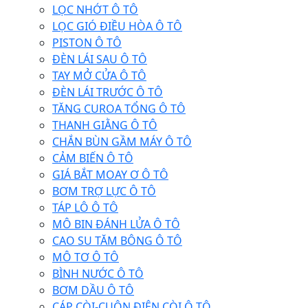
LỌC NHỚT Ô TÔ
LỌC GIÓ ĐIỀU HÒA Ô TÔ
PISTON Ô TÔ
ĐÈN LÁI SAU Ô TÔ
TAY MỞ CỬA Ô TÔ
ĐÈN LÁI TRƯỚC Ô TÔ
TĂNG CUROA TỔNG Ô TÔ
THANH GIẰNG Ô TÔ
CHẮN BÙN GẦM MÁY Ô TÔ
CẢM BIẾN Ô TÔ
GIÁ BẮT MOAY Ơ Ô TÔ
BƠM TRỢ LỰC Ô TÔ
TÁP LÔ Ô TÔ
MÔ BIN ĐÁNH LỬA Ô TÔ
CAO SU TĂM BÔNG Ô TÔ
MÔ TƠ Ô TÔ
BÌNH NƯỚC Ô TÔ
BƠM DẦU Ô TÔ
CÁP CÒI-CUỘN ĐIỆN CÒI Ô TÔ