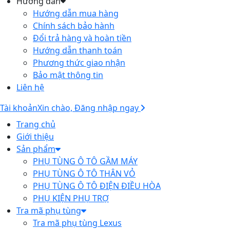
Hướng dẫn
Hướng dẫn mua hàng
Chính sách bảo hành
Đổi trả hàng và hoàn tiền
Hướng dẫn thanh toán
Phương thức giao nhận
Bảo mật thông tin
Liên hệ
Tài khoản
Xin chào, Đăng nhập ngay
Trang chủ
Giới thiệu
Sản phẩm
PHỤ TÙNG Ô TÔ GẦM MÁY
PHỤ TÙNG Ô TÔ THÂN VỎ
PHỤ TÙNG Ô TÔ ĐIỆN ĐIỀU HÒA
PHỤ KIỆN PHỤ TRỢ
Tra mã phụ tùng
Tra mã phụ tùng Lexus