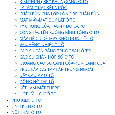
KIM PHUN ( BÉC PHUN) XĂNG Ô TÔ
LY TÂM QUẠT KÉT NƯỚC
CHẮN BÙN CUA LỐP-LÒNG RÈ CHẮN BÙN
MẶT MÁY-MẶT QUY LÁT Ô TÔ
TY CHỐNG CỬA HẬU-TY ĐỠ CA PÔ
CÔNG TẮC LÊN XUỐNG KÍNH TỔNG Ô TÔ
MÁY ĐỀ-CỦ ĐỀ-MÁY KHỞI ĐỘNG Ô TÔ
VAN HẰNG NHIỆT Ô TÔ
CAO SU CÂN BẰNG TRƯỚC SAU Ô TÔ
CAO SU CHÂN HỘP SỐ Ô TÔ
GIOĂNG CAO SU CÁNH CỬA-RON CÁNH CỬA
TRỤC LÁP-CÂY LÁP-LÁP TRONG NGOÀI
DÂY CAO ÁP Ô TÔ
ĐỒNG HỒ TÁP LÔ
KÉT LÀM MÁT TURBO
HỘP CẦU CHÌ Ô TÔ
PHỤ KIỆN Ô TÔ
LINH KIỆN Ô TÔ
NỘI THẤT Ô TÔ