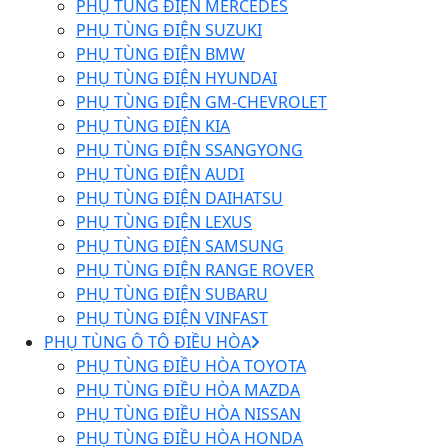
PHỤ TÙNG ĐIỆN MERCEDES
PHỤ TÙNG ĐIỆN SUZUKI
PHỤ TÙNG ĐIỆN BMW
PHỤ TÙNG ĐIỆN HYUNDAI
PHỤ TÙNG ĐIỆN GM-CHEVROLET
PHỤ TÙNG ĐIỆN KIA
PHỤ TÙNG ĐIỆN SSANGYONG
PHỤ TÙNG ĐIỆN AUDI
PHỤ TÙNG ĐIỆN DAIHATSU
PHỤ TÙNG ĐIỆN LEXUS
PHỤ TÙNG ĐIỆN SAMSUNG
PHỤ TÙNG ĐIỆN RANGE ROVER
PHỤ TÙNG ĐIỆN SUBARU
PHỤ TÙNG ĐIỆN VINFAST
PHỤ TÙNG Ô TÔ ĐIỀU HÒA
PHỤ TÙNG ĐIỀU HÒA TOYOTA
PHỤ TÙNG ĐIỀU HÒA MAZDA
PHỤ TÙNG ĐIỀU HÒA NISSAN
PHỤ TÙNG ĐIỀU HÒA HONDA