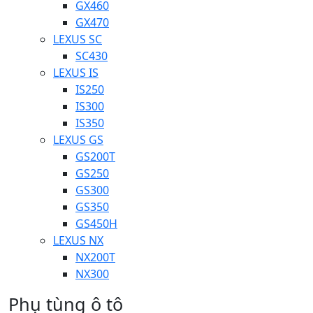
GX460
GX470
LEXUS SC
SC430
LEXUS IS
IS250
IS300
IS350
LEXUS GS
GS200T
GS250
GS300
GS350
GS450H
LEXUS NX
NX200T
NX300
Phụ tùng ô tô