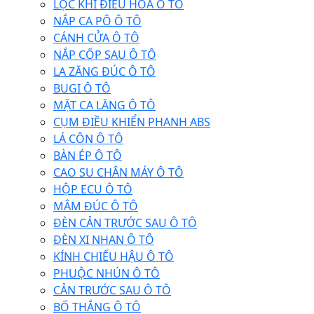
LỌC KHÍ ĐIỀU HÒA Ô TÔ
NẮP CA PÔ Ô TÔ
CÁNH CỬA Ô TÔ
NẮP CỐP SAU Ô TÔ
LA ZĂNG ĐÚC Ô TÔ
BUGI Ô TÔ
MẶT CA LĂNG Ô TÔ
CỤM ĐIỀU KHIỂN PHANH ABS
LÁ CÔN Ô TÔ
BÀN ÉP Ô TÔ
CAO SU CHÂN MÁY Ô TÔ
HỘP ECU Ô TÔ
MÂM ĐÚC Ô TÔ
ĐÈN CẢN TRƯỚC SAU Ô TÔ
ĐÈN XI NHAN Ô TÔ
KÍNH CHIẾU HẬU Ô TÔ
PHUỘC NHÚN Ô TÔ
CẢN TRƯỚC SAU Ô TÔ
BỐ THẮNG Ô TÔ