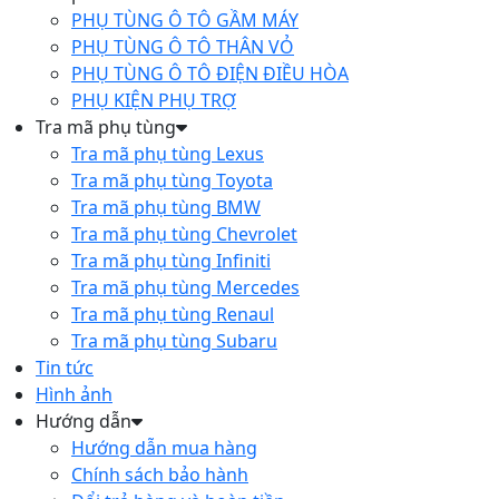
PHỤ TÙNG Ô TÔ GẦM MÁY
PHỤ TÙNG Ô TÔ THÂN VỎ
PHỤ TÙNG Ô TÔ ĐIỆN ĐIỀU HÒA
PHỤ KIỆN PHỤ TRỢ
Tra mã phụ tùng
Tra mã phụ tùng Lexus
Tra mã phụ tùng Toyota
Tra mã phụ tùng BMW
Tra mã phụ tùng Chevrolet
Tra mã phụ tùng Infiniti
Tra mã phụ tùng Mercedes
Tra mã phụ tùng Renaul
Tra mã phụ tùng Subaru
Tin tức
Hình ảnh
Hướng dẫn
Hướng dẫn mua hàng
Chính sách bảo hành