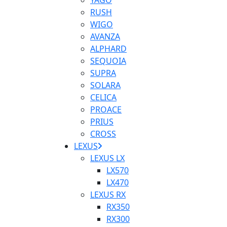
YAGO
RUSH
WIGO
AVANZA
ALPHARD
SEQUOIA
SUPRA
SOLARA
CELICA
PROACE
PRIUS
CROSS
LEXUS
LEXUS LX
LX570
LX470
LEXUS RX
RX350
RX300