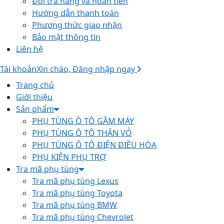
Đổi trả hàng và hoàn tiền
Hướng dẫn thanh toán
Phương thức giao nhận
Bảo mật thông tin
Liên hệ
Tài khoản
Xin chào, Đăng nhập ngay
Trang chủ
Giới thiệu
Sản phẩm
PHỤ TÙNG Ô TÔ GẦM MÁY
PHỤ TÙNG Ô TÔ THÂN VỎ
PHỤ TÙNG Ô TÔ ĐIỆN ĐIỀU HÒA
PHỤ KIỆN PHỤ TRỢ
Tra mã phụ tùng
Tra mã phụ tùng Lexus
Tra mã phụ tùng Toyota
Tra mã phụ tùng BMW
Tra mã phụ tùng Chevrolet