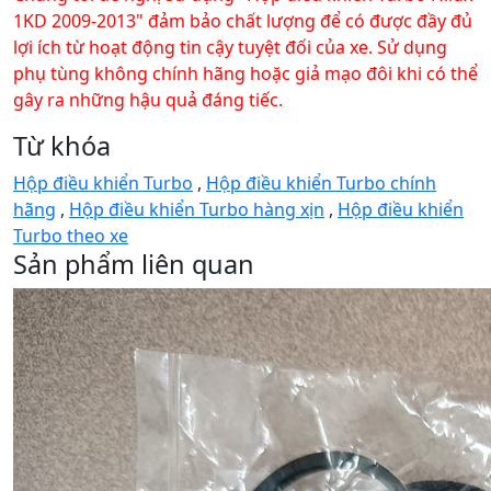
1KD 2009-2013" đảm bảo chất lượng để có được đầy đủ
lợi ích từ hoạt động tin cậy tuyệt đối của xe. Sử dụng
phụ tùng không chính hãng hoặc giả mạo đôi khi có thể
gây ra những hậu quả đáng tiếc.
Từ khóa
Hộp điều khiển Turbo
,
Hộp điều khiển Turbo chính
hãng
,
Hộp điều khiển Turbo hàng xịn
,
Hộp điều khiển
Turbo theo xe
Sản phẩm liên quan