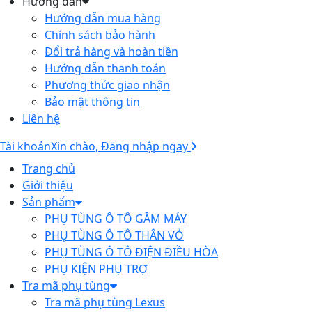
Hướng dẫn
Hướng dẫn mua hàng
Chính sách bảo hành
Đổi trả hàng và hoàn tiền
Hướng dẫn thanh toán
Phương thức giao nhận
Bảo mật thông tin
Liên hệ
Tài khoản
Xin chào, Đăng nhập ngay
Trang chủ
Giới thiệu
Sản phẩm
PHỤ TÙNG Ô TÔ GẦM MÁY
PHỤ TÙNG Ô TÔ THÂN VỎ
PHỤ TÙNG Ô TÔ ĐIỆN ĐIỀU HÒA
PHỤ KIỆN PHỤ TRỢ
Tra mã phụ tùng
Tra mã phụ tùng Lexus