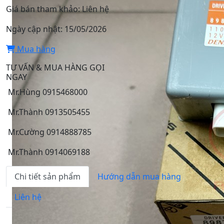
Giá bán tham khảo:
Liên hệ
Ngày cập nhật:
15/05/2026
Mua hàng
TƯ VẤN & MUA HÀNG GỌI
NGAY
Mr.Hùng 0915468000
Mr.Thành 0913505455
Mr.Cường 0914888785
Mr.Thành 0914069188
Chi tiết sản phẩm
Hướng dẫn mua hàng
Liên hệ