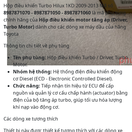
Hộp điều khiển Turbo Hilux 1KD 2009-2013 Mã số
8987871070 - 8987871050 - 8987871060
là mã phụ tùng
chính hãng của
Hộp điều khiển motor tăng áp (Driver,
Turbo Motor)
dành cho các dòng xe máy dầu của hãng
Toyota
Thông tin chi tiết về phụ tùng
Tên phụ tùng:
Hộp điều khiển Turbo / Driver, Turbo
Motor.
Nhóm hệ thống:
Hệ thống điện điều khiển động
cơ Diesel (ECD - Electronic Controlled Diesel).
Chức năng:
Tiếp nhận tín hiệu từ ECU để cấp
nguồn và quản lý cơ cấu chấp hành (actuator) bằng
điện của bộ tăng áp turbo, giúp tối ưu hóa lượng
khí nạp vào động cơ.
Các dòng xe tương thích
Thiết bị này được thiết kế tương thích với các dòng xe