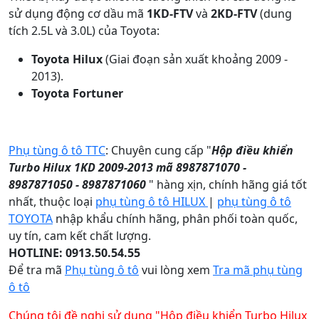
sử dụng động cơ dầu mã
1KD-FTV
và
2KD-FTV
(dung
tích 2.5L và 3.0L) của Toyota:
Toyota Hilux
(Giai đoạn sản xuất khoảng 2009 -
2013).
Toyota Fortuner
Phụ tùng ô tô TTC
: Chuyên cung cấp "
Hộp điều khiển
Turbo Hilux 1KD 2009-2013 mã 8987871070 -
8987871050 - 8987871060
" hàng xịn, chính hãng giá tốt
nhất, thuộc loại
phụ tùng ô tô HILUX
|
phụ tùng ô tô
TOYOTA
nhập khẩu chính hãng, phân phối toàn quốc,
uy tín, cam kết chất lượng.
HOTLINE: 0913.50.54.55
Để tra mã
Phụ tùng ô tô
vui lòng xem
Tra mã phụ tùng
ô tô
Chúng tôi đề nghị sử dụng "Hộp điều khiển Turbo Hilux