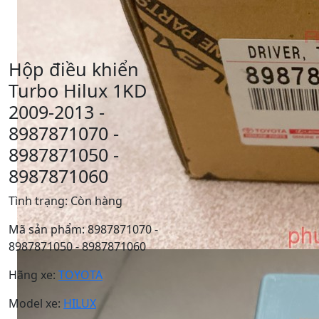
Hộp điều khiển
Turbo Hilux 1KD
2009-2013 -
8987871070 -
8987871050 -
8987871060
Tình trạng:
Còn hàng
Mã sản phẩm:
8987871070 -
8987871050 - 8987871060
Hãng xe:
TOYOTA
Model xe:
HILUX