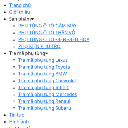
Trang chủ
Giới thiệu
Sản phẩm
PHỤ TÙNG Ô TÔ GẦM MÁY
PHỤ TÙNG Ô TÔ THÂN VỎ
PHỤ TÙNG Ô TÔ ĐIỆN ĐIỀU HÒA
PHỤ KIỆN PHỤ TRỢ
Tra mã phụ tùng
Tra mã phụ tùng Lexus
Tra mã phụ tùng Toyota
Tra mã phụ tùng BMW
Tra mã phụ tùng Chevrolet
Tra mã phụ tùng Infiniti
Tra mã phụ tùng Mercedes
Tra mã phụ tùng Renaul
Tra mã phụ tùng Subaru
Tin tức
Hình ảnh