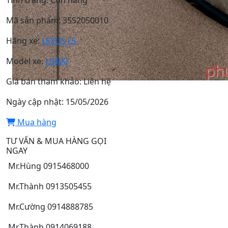
Tình trạng:
Còn hàng
Mã sản phẩm:
3552050010
Hãng xe:
LEXUS LS
Model xe:
LS400
Giá bán tham khảo:
Liên hệ
Ngày cập nhật:
15/05/2026
Mua hàng
TƯ VẤN & MUA HÀNG GỌI
NGAY
Mr.Hùng 0915468000
Mr.Thành 0913505455
Mr.Cường 0914888785
Mr.Thành 0914069188