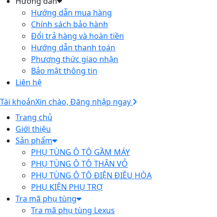
Hướng dẫn
Hướng dẫn mua hàng
Chính sách bảo hành
Đổi trả hàng và hoàn tiền
Hướng dẫn thanh toán
Phương thức giao nhận
Bảo mật thông tin
Liên hệ
Tài khoản
Xin chào, Đăng nhập ngay
Trang chủ
Giới thiệu
Sản phẩm
PHỤ TÙNG Ô TÔ GẦM MÁY
PHỤ TÙNG Ô TÔ THÂN VỎ
PHỤ TÙNG Ô TÔ ĐIỆN ĐIỀU HÒA
PHỤ KIỆN PHỤ TRỢ
Tra mã phụ tùng
Tra mã phụ tùng Lexus