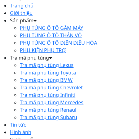
Trang chủ
Giới thiệu
Sản phẩm
PHỤ TÙNG Ô TÔ GẦM MÁY
PHỤ TÙNG Ô TÔ THÂN VỎ
PHỤ TÙNG Ô TÔ ĐIỆN ĐIỀU HÒA
PHỤ KIỆN PHỤ TRỢ
Tra mã phụ tùng
Tra mã phụ tùng Lexus
Tra mã phụ tùng Toyota
Tra mã phụ tùng BMW
Tra mã phụ tùng Chevrolet
Tra mã phụ tùng Infiniti
Tra mã phụ tùng Mercedes
Tra mã phụ tùng Renaul
Tra mã phụ tùng Subaru
Tin tức
Hình ảnh