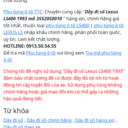
chất lượng.
Phụ tùng ô tô TTC
: Chuyên cung cấp "
Dây đi số Lexus
LS400 1993 mã 3552050010
" hàng xịn, chính hãng giá
tốt nhất, thuộc loại
phụ tùng ô tô LS400
|
phụ tùng ô tô
LEXUS LS
nhập khẩu chính hãng, phân phối toàn quốc,
uy tín, cam kết chất lượng.
HOTLINE: 0913.50.54.55
Để tra mã
Phụ tùng ô tô
vui lòng xem
Tra mã phụ tùng
ô tô
Chúng tôi đề nghị sử dụng "Dây đi số Lexus LS400 1993"
đảm bảo chất lượng để có được đầy đủ lợi ích từ hoạt
động tin cậy tuyệt đối của xe. Sử dụng phụ tùng không
chính hãng hoặc giả mạo đôi khi có thể gây ra những
hậu quả đáng tiếc.
Từ khóa
Dây đi số
,
Dây đi số chính hãng
,
Dây đi số hàng xịn
,
Dây đi số theo xe