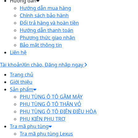
Hướng dẫn
Hướng dẫn mua hàng
Chính sách bảo hành
Đổi trả hàng và hoàn tiền
Hướng dẫn thanh toán
Phương thức giao nhận
Bảo mật thông tin
Liên hệ
Tài khoản
Xin chào, Đăng nhập ngay
Trang chủ
Giới thiệu
Sản phẩm
PHỤ TÙNG Ô TÔ GẦM MÁY
PHỤ TÙNG Ô TÔ THÂN VỎ
PHỤ TÙNG Ô TÔ ĐIỆN ĐIỀU HÒA
PHỤ KIỆN PHỤ TRỢ
Tra mã phụ tùng
Tra mã phụ tùng Lexus