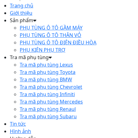
Trang chủ
Giới thiệu
Sản phẩm
PHỤ TÙNG Ô TÔ GẦM MÁY
PHỤ TÙNG Ô TÔ THÂN VỎ
PHỤ TÙNG Ô TÔ ĐIỆN ĐIỀU HÒA
PHỤ KIỆN PHỤ TRỢ
Tra mã phụ tùng
Tra mã phụ tùng Lexus
Tra mã phụ tùng Toyota
Tra mã phụ tùng BMW
Tra mã phụ tùng Chevrolet
Tra mã phụ tùng Infiniti
Tra mã phụ tùng Mercedes
Tra mã phụ tùng Renaul
Tra mã phụ tùng Subaru
Tin tức
Hình ảnh