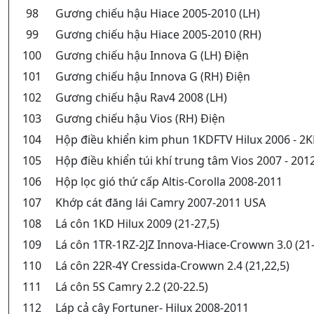
98
Gương chiếu hậu Hiace 2005-2010 (LH)
99
Gương chiếu hậu Hiace 2005-2010 (RH)
100
Gương chiếu hậu Innova G (LH) Điện
101
Gương chiếu hậu Innova G (RH) Điện
102
Gương chiếu hậu Rav4 2008 (LH)
103
Gương chiếu hậu Vios (RH) Điện
104
Hộp điều khiển kim phun 1KDFTV Hilux 2006 - 2K
105
Hộp điều khiển túi khí trung tâm Vios 2007 - 201
106
Hộp lọc gió thứ cấp Altis-Corolla 2008-2011
107
Khớp cát đăng lái Camry 2007-2011 USA
108
Lá côn 1KD Hilux 2009 (21-27,5)
109
Lá côn 1TR-1RZ-2JZ Innova-Hiace-Crowwn 3.0 (21-
110
Lá côn 22R-4Y Cressida-Crowwn 2.4 (21,22,5)
111
Lá côn 5S Camry 2.2 (20-22.5)
112
Láp cả cây Fortuner- Hilux 2008-2011