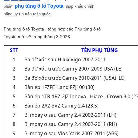
phụ tùng ô tô Toyota
phẩm
nhập khẩu chính
hãng uy tín trên toàn quốc.
Phụ tùng ô tô Toyota , tổng hợp các
Phụ tùng ô tô
Toyota
mới về trong tháng 3-2026.
STT
TÊN PHỤ TÙNG
1
Ba đờ xốc sau Hilux Vigo 2007-2011
2
Ba đờ xốc trước Camry 2007-2008 USA (LE)
3
Ba đờ xốc trước Camry 2010-2011 (USA) LE
4
Bàn ép 1FZFE Land FZJ100 (30)
5
Bàn ép 1TR-1RZ-2JZ Innova - Hiace - Crown 3.0 (23
6
Bàn ép 2AZ-3VZ Camry 2.4 (23.5)
7
Bi moay ơ sau Camry 2.4 2002-2011 (LH)
8
Bi moay ơ sau Camry 2.4 2002-2011 (RH)
9
Bi moay ơ sau Vios-Yaris 2007-2011 (ABS)