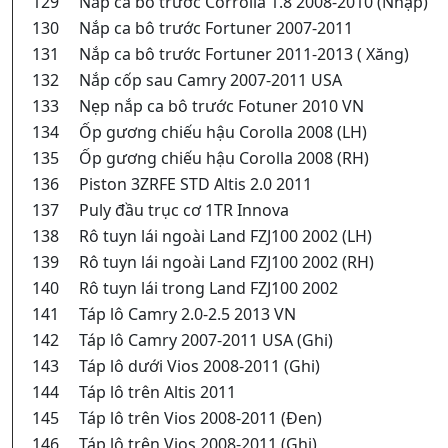
129
Nắp ca bô trước Corrolla 1.8 2008-2010 (Nhập)
130
Nắp ca bô trước Fortuner 2007-2011
131
Nắp ca bô trước Fortuner 2011-2013 ( Xăng)
132
Nắp cốp sau Camry 2007-2011 USA
133
Nẹp nắp ca bô trước Fotuner 2010 VN
134
Ốp gương chiếu hậu Corolla 2008 (LH)
135
Ốp gương chiếu hậu Corolla 2008 (RH)
136
Piston 3ZRFE STD Altis 2.0 2011
137
Puly đầu trục cơ 1TR Innova
138
Rô tuyn lái ngoài Land FZJ100 2002 (LH)
139
Rô tuyn lái ngoài Land FZJ100 2002 (RH)
140
Rô tuyn lái trong Land FZJ100 2002
141
Táp lô Camry 2.0-2.5 2013 VN
142
Táp lô Camry 2007-2011 USA (Ghi)
143
Táp lô dưới Vios 2008-2011 (Ghi)
144
Táp lô trên Altis 2011
145
Táp lô trên Vios 2008-2011 (Đen)
146
Táp lô trên Vios 2008-2011 (Ghi)