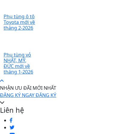
Phụ tùng ô tô
Toyota mới về
tháng 2-2026
Phụ tùng vỏ
NHẬT, MỸ,
ĐỨC mới về
tháng 1-2026
NHẬN ƯU ĐÃI MỚI NHẤT
ĐĂNG KÝ NGAY
ĐĂNG KÝ
Liên hệ